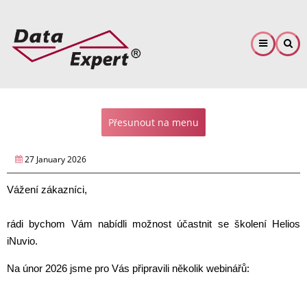
Přejít
k
hlavnímu
obsahu
Přesunout na menu
27 January 2026
Vážení zákazníci,
rádi bychom Vám nabídli možnost účastnit se školení Helios
iNuvio.
Na únor 2026 jsme pro Vás připravili několik webinářů: